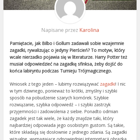
Napisane przez
Karolina
Pamiętacie, jak Bilbo i Gollum zadawali sobie wzajemnie
zagadki, rywalizując o jedyny Pierścień? To motyw, który
wcale nierzadko pojawia się w literaturze. Harry Potter też
musiał odpowiedzieć na zagadkę sfinksa, żeby dojść do
końca labiryntu podczas Turnieju Trójmagicznego.
Wniosek z tego jeden – lubimy rozwiązywać
zagadki
! I nic
w tym dziwnego, ponieważ to krótki, zmyślny i szybki
sposób na pobudzenie szarych komórek. Szybkie
rozwiązanie, szybka odpowiedź – i szybki zastrzyk
przyjemności i zadowolenia z siebie. Ponadto odmian
zagadek jest tak wiele, że każdy znajdzie taki, który
najbardziej odpowiada jego osobistym gustom. Są takie,
które składają się dosłownie z jednego zdania. Są zagadki
wizualne, wymagające odpowiedniej interpretacji obrazka.