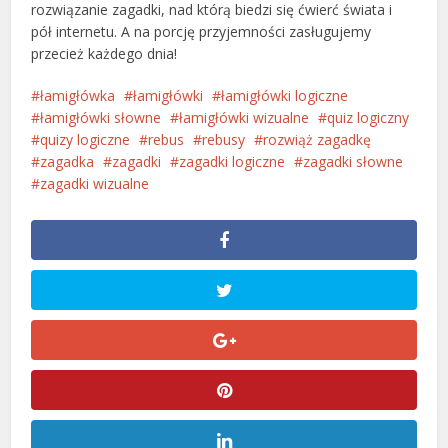
rozwiązanie zagadki, nad którą biedzi się ćwierć świata i
pół internetu. A na porcję przyjemności zasługujemy
przecież każdego dnia!
łamigłówka
łamigłówki
łamigłówki logiczne
łamigłówki słowne
łamigłówki wizualne
quiz logiczny
quizy logiczne
rebus
rebusy
rozwiąż zagadkę
zagadka
zagadki
zagadki logiczne
zagadki słowne
zagadki wizualne