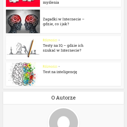
myślenia
Zagadki i łamigłówki
Zagadki w Internecie –
gdzie, co i jak?
Różności
•
Zagadki i łamigłówki
Testy na IQ – gdzie ich
szukać w Internecie?
Różności
•
Zagadki i łamigłówki
Test na inteligencję
O Autorze