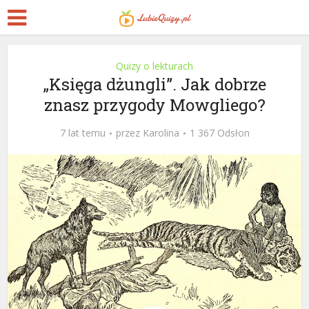
Quizy o lekturach
„Księga dżungli”. Jak dobrze
znasz przygody Mowgliego?
7 lat temu
przez
Karolina
1 367 Odsłon