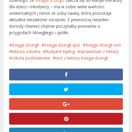
dziwnego, że
Księga dżungli
zalicza się do klasyki literatury
dla dzieci i młodzieży – ma w sobie wiele wartości
uniwersalnych i niesie ze sobą naukę, która pozostaje
aktualna niezależnie od epoki. Z pewnością niejeden
dorosły również chętnie poczytałby ponownie o
przygodach Mowgliego i spółki.
Księga dżungli
Księga dżungli quiz
Księga dżungli test
lektura szkolna
Rudyard Kipling
sprawdzian z lektury
szkoła podstawowa
test z lektury Księga dżungli