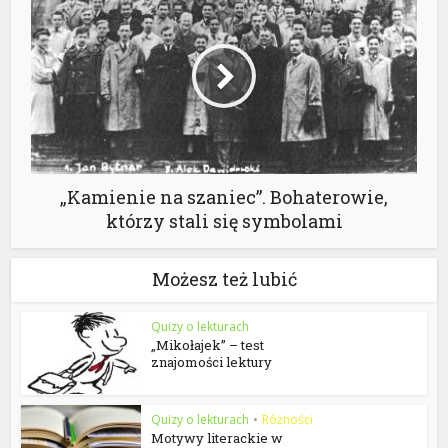
„Kamienie na szaniec”. Bohaterowie,
którzy stali się symbolami
Możesz też lubić
Quizy o lekturach
„Mikołajek” – test
znajomości lektury
Quizy o lekturach
•
Różności
Motywy literackie w